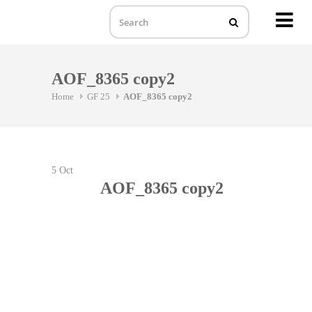
MENU
Skip
to
AOF_8365 copy2
content
Home
GF 25
AOF_8365 copy2
5
Oct
AOF_8365 copy2