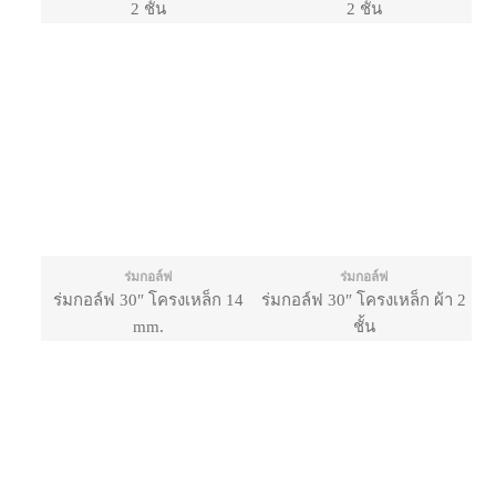
2 ชั้น
2 ชั้น
ร่มกอล์ฟ
ร่มกอล์ฟ
ร่มกอล์ฟ 30″ โครงเหล็ก 14
ร่มกอล์ฟ 30″ โครงเหล็ก ผ้า 2
mm.
ชั้น