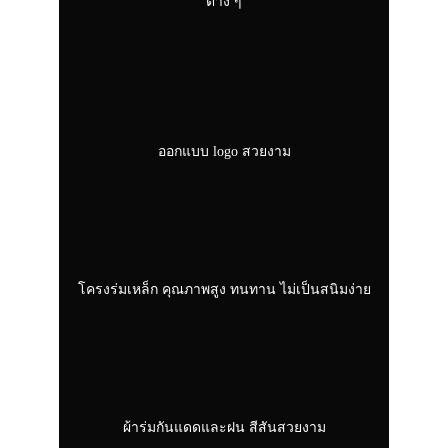
ต่าง ๆ
ออกแบบ logo สวยงาม
โครงร่มเหล็ก คุณภาพสูง ทนทาน ไม่เป็นสนิมง่าย
ผ้าร่มกันแดดและฝน สีสันสวยงาม