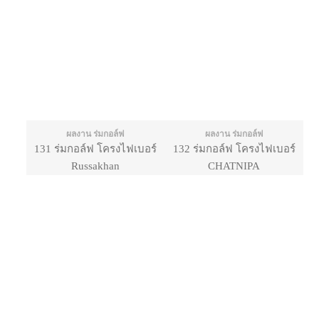
ผลงาน ร่มกอล์ฟ
ผลงาน ร่มกอล์ฟ
131 ร่มกอล์ฟ โครงไฟเบอร์
132 ร่มกอล์ฟ โครงไฟเบอร์
Russakhan
CHATNIPA