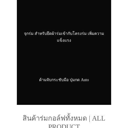
จุกร่ม สำหรับยึดผ้าร่มเข้ากับโครงร่ม เพิ่มความ
แข็งแรง
ด้ามจับกระชับมือ ปุ่มกด Auto
สินค้าร่มกอล์ฟทั้งหมด | ALL
PRODUCT