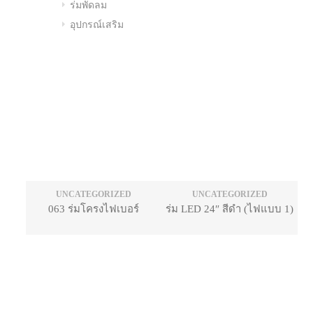
ร่มพัดลม
อุปกรณ์เสริม
UNCATEGORIZED
UNCATEGORIZED
063 ร่มโครงไฟเบอร์
ร่ม LED 24″ สีดำ (ไฟแบบ 1)