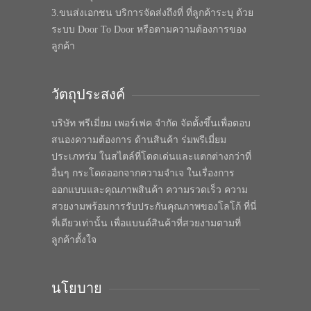
3.ขนส่งเอกชน บริการจัดส่งถึงที่ ที่ลูกค้าระบุ ด้วย
ระบบ Door To Door หรือตามความต้องการของ
ลูกค้า
วัตถุประสงค์
บริษัท พรีเมี่ยม เพอร์เฟค จำกัด จัดตั้งขึ้นเพื่อตอบ
สนองความต้องการ ด้านสินค้า ร่มพรีเมี่ยม
ประเภทร่ม ในสไตล์ที่โดดเด่นและแตกต่างกว่าที่
อื่นๆ กระโดดออกจากความจำเจ ในเรื่องการ
ออกแบบและคุณภาพสินค้า ความรวดเร็ว ความ
สวยงามพร้อมการรับประกันคุณภาพของโลโก้ ที่นี่
ที่เดียวเท่านั้น เพื่อแบนด์สินค้าที่สวยงามตามที่
ลูกค้าตั้งใจ
นโยบาย