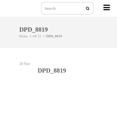
MENU
Skip
to
DPD_8819
content
Home
GF 31
DPD_8819
20
Nov
DPD_8819