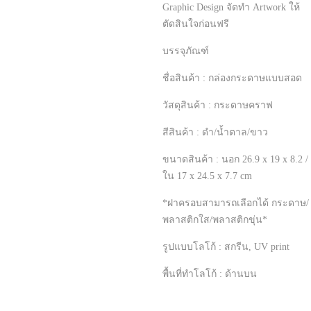
Graphic Design จัดทำ Artwork ให้
ตัดสินใจก่อนฟรี
บรรจุภัณฑ์
ชื่อสินค้า : กล่องกระดาษแบบสอด
วัสดุสินค้า : กระดาษคราฟ
สีสินค้า : ดำ/น้ำตาล/ขาว
ขนาดสินค้า : นอก 26.9 x 19 x 8.2 /
ใน 17 x 24.5 x 7.7 cm
*ฝาครอบสามารถเลือกได้ กระดาษ/
พลาสติกใส/พลาสติกขุ่น*
รูปแบบโลโก้ : สกรีน, UV print
พื้นที่ทำโลโก้ : ด้านบน