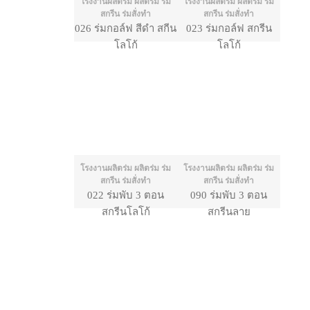
โรงงานผลิตร่ม ผลิตร่ม ร่ม
โรงงานผลิตร่ม ผลิตร่ม ร่ม
สกรีน ร่มสั่งทำ
สกรีน ร่มสั่งทำ
026 ร่มกอล์ฟ สีดำ สกีน
023 ร่มกอล์ฟ สกรีน
โลโก้
โลโก้
โรงงานผลิตร่ม ผลิตร่ม ร่ม
โรงงานผลิตร่ม ผลิตร่ม ร่ม
สกรีน ร่มสั่งทำ
สกรีน ร่มสั่งทำ
022 ร่มพับ 3 ตอน
090 ร่มพับ 3 ตอน
สกรีนโลโก้
สกรีนลาย