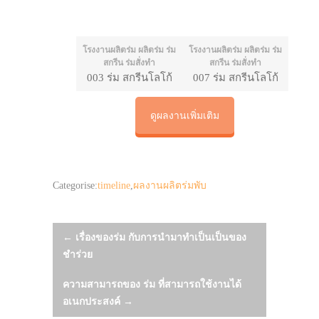
โรงงานผลิตร่ม ผลิตร่ม ร่ม
โรงงานผลิตร่ม ผลิตร่ม ร่ม
สกรีน ร่มสั่งทำ
สกรีน ร่มสั่งทำ
003 ร่ม สกรีนโลโก้
007 ร่ม สกรีนโลโก้
ดูผลงานเพิ่มเติม
Categorise:
timeline
,
ผลงานผลิตร่มพับ
Post
←
เรื่องของร่ม กับการนำมาทำเป็นเป็นของ
ชำร่วย
navigation
ความสามารถของ ร่ม ที่สามารถใช้งานได้
อเนกประสงค์
→