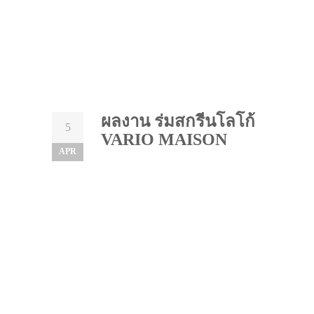
ผลงาน ร่มสกรีนโลโก้
5
VARIO MAISON
APR