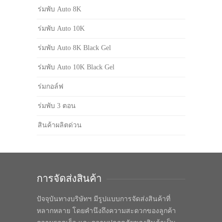
ร่มพับ Auto 8K
ร่มพับ Auto 10K
ร่มพับ Auto 8K Black Gel
ร่มพับ Auto 10K Black Gel
ร่มกอล์ฟ
ร่มพับ 3 ตอน
สินค้าผลิตด่วน
การจัดส่งสินค้า
ปัจจุบันทางบริษัทฯ มีรูปแบบการจัดส่งสินค้าที่
หลากหลาย โดยคำนึงถึงความสะดวกของลูกค้า