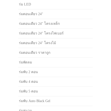
ร่ม LED
ร่มตอนเดียว 24"
ร่มตอนเดียว 24" โครงเหล็ก
ร่มตอนเดียว 24" โครงไฟเบอร์
ร่มตอนเดียว 24" โครงไม้
ร่มตอนเดียว ราคาถูก
ร่มพัดลม
ร่มพับ 2 ตอน
ร่มพับ 4 ตอน
ร่มพับ 5 ตอน
ร่มพับ Auto Black Gel
ร่มสนาม