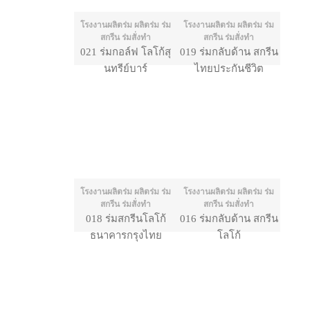
โรงงานผลิตร่ม ผลิตร่ม ร่ม
โรงงานผลิตร่ม ผลิตร่ม ร่ม
สกรีน ร่มสั่งทำ
สกรีน ร่มสั่งทำ
021 ร่มกอล์ฟ โลโก้สุ
019 ร่มกลับด้าน สกรีน
นทรีย์บาร์
ไทยประกันชีวิต
โรงงานผลิตร่ม ผลิตร่ม ร่ม
โรงงานผลิตร่ม ผลิตร่ม ร่ม
สกรีน ร่มสั่งทำ
สกรีน ร่มสั่งทำ
018 ร่มสกรีนโลโก้
016 ร่มกลับด้าน สกรีน
ธนาคารกรุงไทย
โลโก้