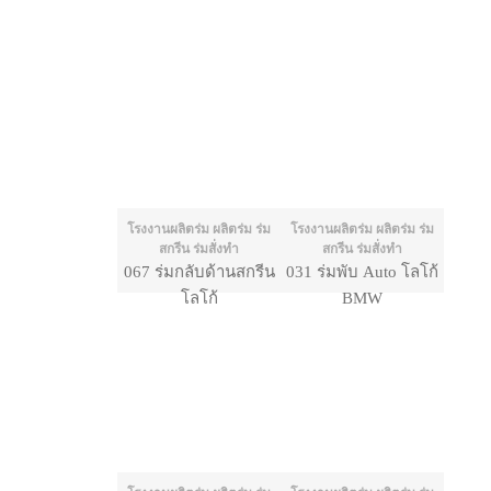
โรงงานผลิตร่ม ผลิตร่ม ร่ม
โรงงานผลิตร่ม ผลิตร่ม ร่ม
สกรีน ร่มสั่งทำ
สกรีน ร่มสั่งทำ
067 ร่มกลับด้านสกรีน
031 ร่มพับ Auto โลโก้
โลโก้
BMW