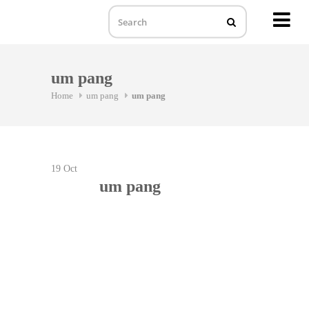
MENU
Skip
to
um pang
content
Home
um pang
um pang
19
Oct
um pang