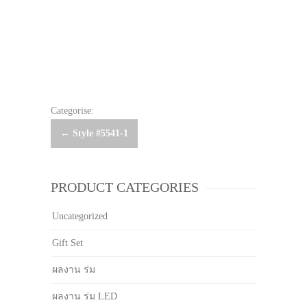
Categorise:
Post
←
Style #5541-1
navigation
PRODUCT CATEGORIES
Uncategorized
Gift Set
ผลงาน ร่ม
ผลงาน ร่ม LED