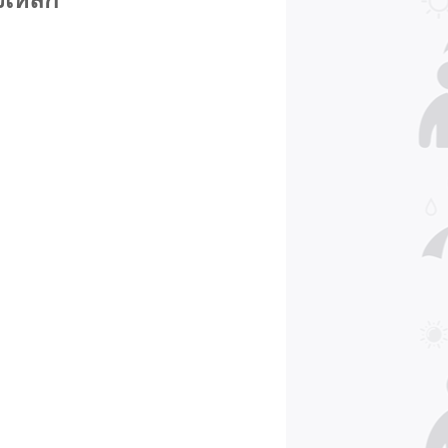
รงเหล็ก