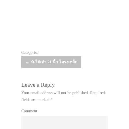
Categorise:
Post
←
ร่มไม้เท้า 21 นิ้ว โครงเหล็ก
navigation
Leave a Reply
Your email address will not be published.
Required
fields are marked
*
Comment