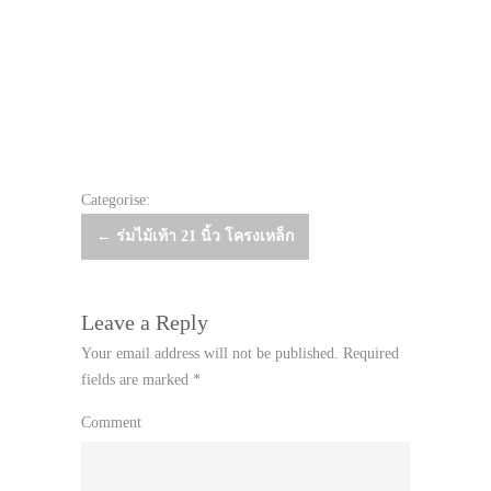
Categorise:
Post
←
ร่มไม้เท้า 21 นิ้ว โครงเหล็ก
navigation
Leave a Reply
Your email address will not be published.
Required
fields are marked
*
Comment