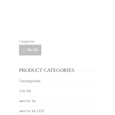
Categorise:
Post
←
Pic-U8
navigation
PRODUCT CATEGORIES
Uncategorized
Gift Set
ผลงาน ร่ม
ผลงาน ร่ม LED