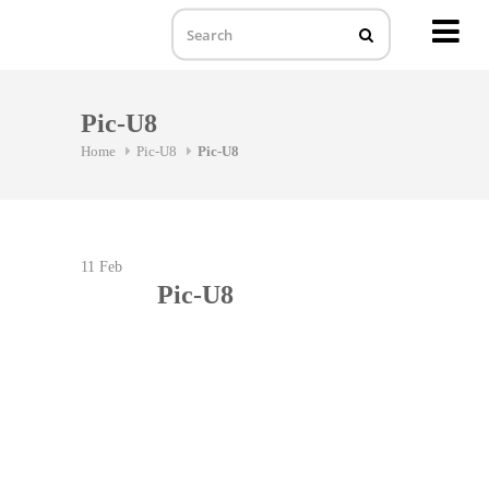
MENU
Skip
to
Pic-U8
content
Home
Pic-U8
Pic-U8
11
Feb
Pic-U8