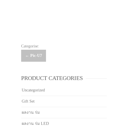
Categorise:
Post
←
Pic-U7
navigation
PRODUCT CATEGORIES
Uncategorized
Gift Set
ผลงาน ร่ม
ผลงาน ร่ม LED