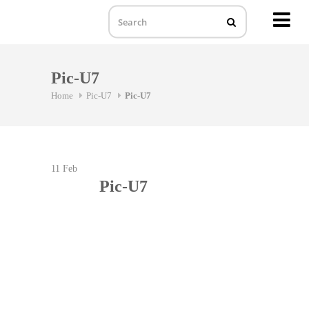
MENU
Skip
to
Pic-U7
content
Home
Pic-U7
Pic-U7
11
Feb
Pic-U7