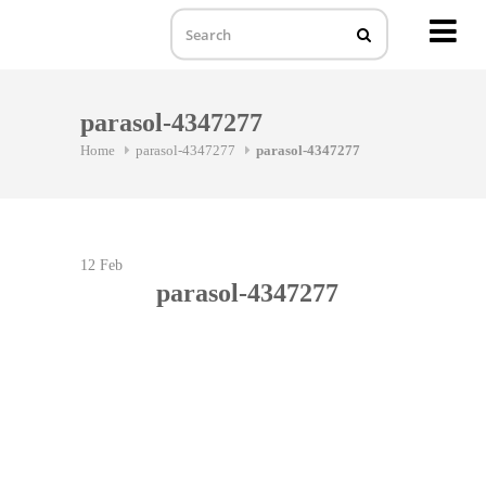
MENU
Skip
to
parasol-4347277
content
Home
parasol-4347277
parasol-4347277
12
Feb
parasol-4347277