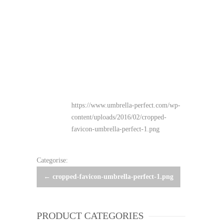
https://www.umbrella-perfect.com/wp-
content/uploads/2016/02/cropped-
favicon-umbrella-perfect-1.png
Categorise:
Post
←
cropped-favicon-umbrella-perfect-1.png
navigation
PRODUCT CATEGORIES