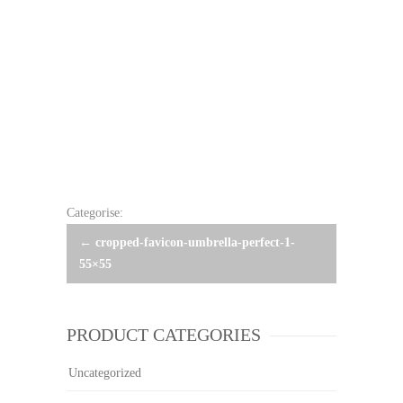
Categorise:
Post
←
cropped-favicon-umbrella-perfect-1-
55×55
navigation
PRODUCT CATEGORIES
Uncategorized