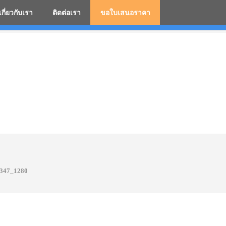
เกี่ยวกับเรา
ติดต่อเรา
ขอใบเสนอราคา
มสกรีนโลโก้ ร่มพรีเมี่ยม ร่มตอนเดียว ร่มกอล์ฟ ร่มกลับด้า
2347_1280