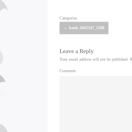
Categorise:
Post
←
bank-2662347_1280
navigation
Leave a Reply
Your email address will not be published.
R
Comment