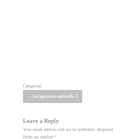
Categorise:
Post
←
background-umbrella-3
navigation
Leave a Reply
Your email address will not be published.
Required
fields are marked
*