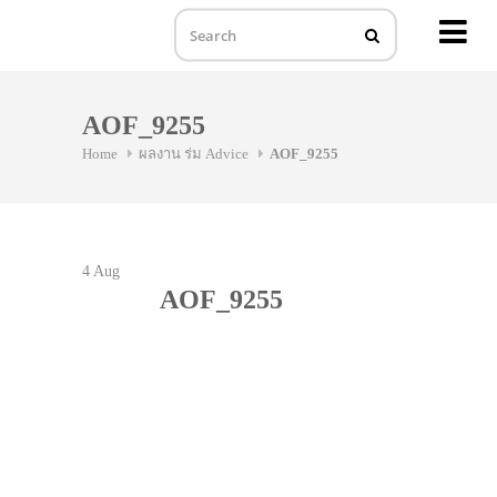
MENU
Skip
to
AOF_9255
content
Home
ผลงาน ร่ม Advice
AOF_9255
4
Aug
AOF_9255