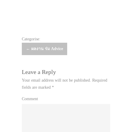
Categorise:
Post
←
ผลงาน ร่ม Advice
navigation
Leave a Reply
Your email address will not be published.
Required
fields are marked
*
Comment