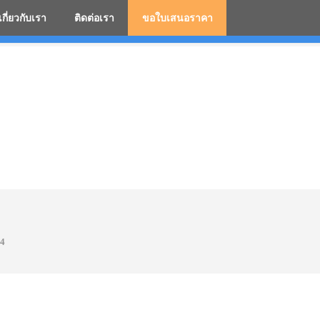
เกี่ยวกับเรา
ติดต่อเรา
ขอใบเสนอราคา
มสกรีนโลโก้ ร่มพรีเมี่ยม ร่มตอนเดียว ร่มกอล์ฟ ร่มกลับด้า
4