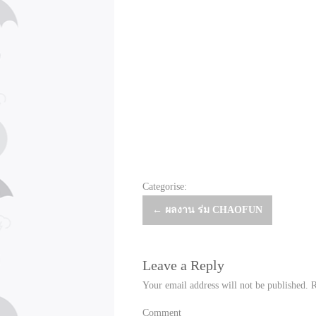
Categorise:
Post
←
ผลงาน ร่ม CHAOFUN
navigation
Leave a Reply
Your email address will not be published.
R
Comment