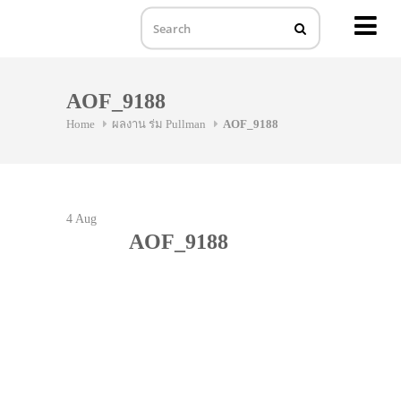
MENU
Skip
to
AOF_9188
content
Home
ผลงาน ร่ม Pullman
AOF_9188
4
Aug
AOF_9188