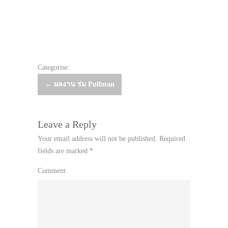
Categorise:
Post
←
ผลงาน ร่ม Pullman
navigation
Leave a Reply
Your email address will not be published.
Required
fields are marked
*
Comment