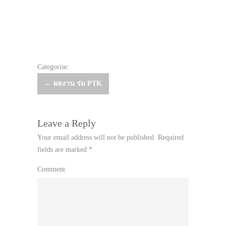
Categorise:
Post
←
ผลงาน ร่ม PTK
navigation
Leave a Reply
Your email address will not be published.
Required
fields are marked
*
Comment