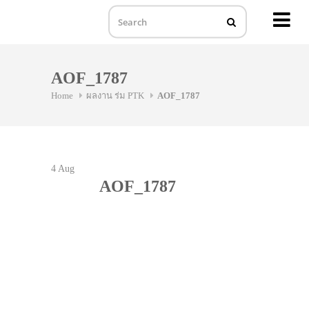
MENU
Skip
to
AOF_1787
content
Home
ผลงาน ร่ม PTK
AOF_1787
4
Aug
AOF_1787