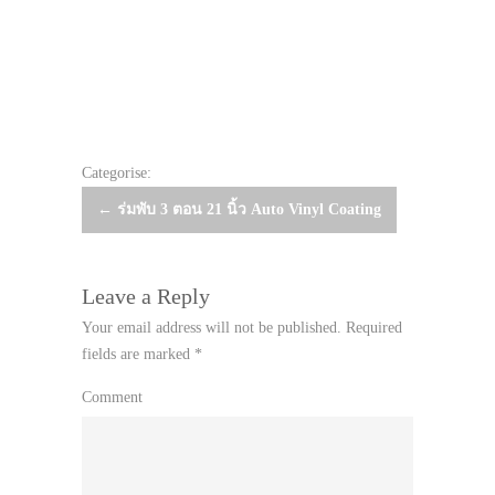
Categorise:
Post
←
ร่มพับ 3 ตอน 21 นิ้ว Auto Vinyl Coating
navigation
Leave a Reply
Your email address will not be published.
Required
fields are marked
*
Comment