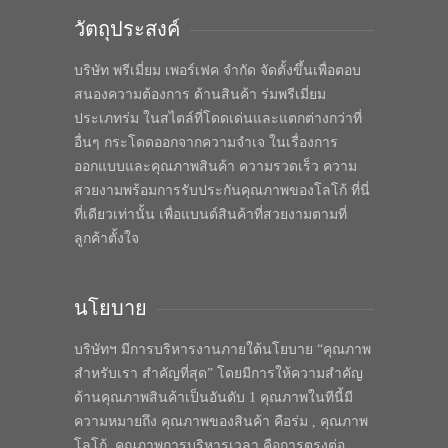
วัตถุประสงค์
บริษัท พรีเมี่ยม เพอร์เฟค จำกัด จัดตั้งขึ้นเพื่อตอบ
สนองความต้องการ ด้านสินค้า ร่มพรีเมี่ยม
ประเภทร่ม ในสไตล์ที่โดดเด่นและแตกต่างกว่าที่
อื่นๆ กระโดดออกจากความจำเจ ในเรื่องการ
ออกแบบและคุณภาพสินค้า ความรวดเร็ว ความ
สวยงามพร้อมการรับประกันคุณภาพของโลโก้ ที่นี่
ที่เดียวเท่านั้น เพื่อแบนด์สินค้าที่สวยงามตามที่
ลูกค้าตั้งใจ
นโยบาย
บริษัทฯ มีการบริหารงานภายใต้นโยบาย “คุณภาพ
สำหรับเรา สำคัญที่สุด” โดยมีการให้ความสำคัญ
ด้านคุณภาพสินค้าเป็นอันดับ 1 คุณภาพในทีนี้มี
ความหมายถึง คุณภาพของสินค้า คือร่ม , คุณภาพ
โลโก้, คุณภาพการบริหารเวลา คือการตรงต่อ