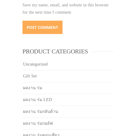
Save my name, email, and website in this browser
for the next time I comment.
PRODUCT CATEGORIES
Uncategorized
Gift Set
ผลงาน ร่ม
ผลงาน ร่ม LED
ผลงาน ร่มกลับด้าน
ผลงาน ร่มกอล์ฟ
ผลงาน ร่มตอนเดียว