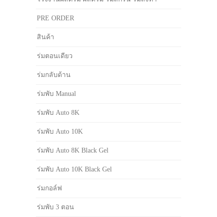
PRE ORDER
สินค้า
ร่มตอนเดียว
ร่มกลับด้าน
ร่มพับ Manual
ร่มพับ Auto 8K
ร่มพับ Auto 10K
ร่มพับ Auto 8K Black Gel
ร่มพับ Auto 10K Black Gel
ร่มกอล์ฟ
ร่มพับ 3 ตอน