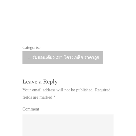
Categorise:
Post
←
ร่มตอนเดียว 21″ โครงเหล็ก ราคาถูก
navigation
Leave a Reply
Your email address will not be published.
Required
fields are marked
*
Comment