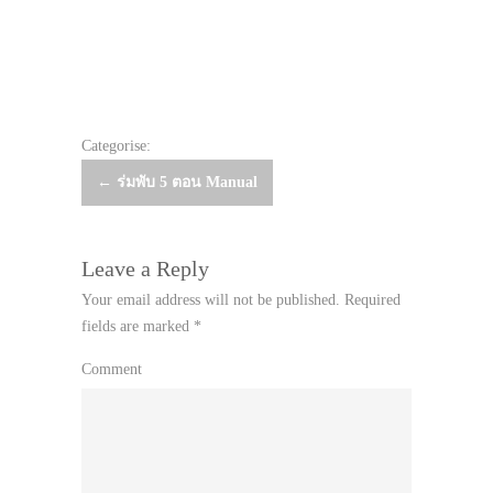
Categorise:
Post
←
ร่มพับ 5 ตอน Manual
navigation
Leave a Reply
Your email address will not be published.
Required
fields are marked
*
Comment