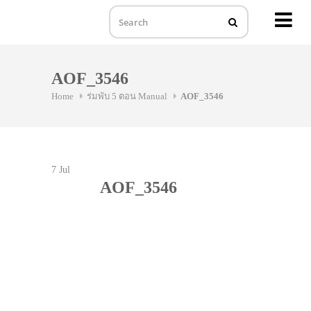
MENU
Skip
to
AOF_3546
content
Home
ร่มพับ 5 ตอน Manual
AOF_3546
7
Jul
AOF_3546