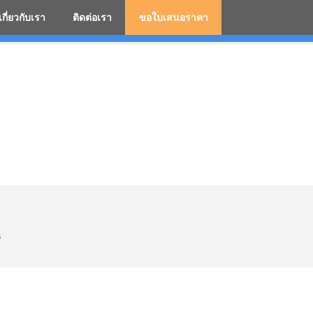
เกี่ยวกับเรา
ติดต่อเรา
ขอใบเสนอราคา
มสกรีนโลโก้ ร่มพรีเมี่ยม ร่มตอนเดียว ร่มกอล์ฟ ร่มกลับด้า
5