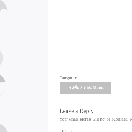
Categorise:
Post
←
ร่มพับ 5 ตอน Manual
navigation
Leave a Reply
Your email address will not be published.
R
Comment