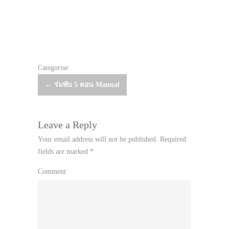
Categorise:
Post
←
ร่มพับ 5 ตอน Manual
navigation
Leave a Reply
Your email address will not be published.
Required
fields are marked
*
Comment