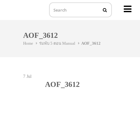
MENU
Skip
to
AOF_3612
content
Home
ร่มพับ 5 ตอน Manual
AOF_3612
7
Jul
AOF_3612