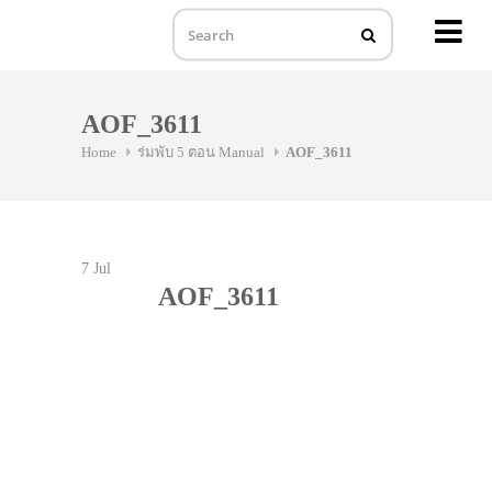
MENU
Skip
to
AOF_3611
content
Home
ร่มพับ 5 ตอน Manual
AOF_3611
7
Jul
AOF_3611