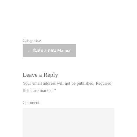
Categorise:
Post
←
ร่มพับ 5 ตอน Manual
navigation
Leave a Reply
Your email address will not be published.
Required
fields are marked
*
Comment