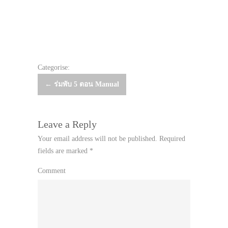
Categorise:
Post
←
ร่มพับ 5 ตอน Manual
navigation
Leave a Reply
Your email address will not be published.
Required
fields are marked
*
Comment