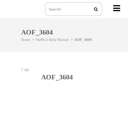
MENU
Skip
to
AOF_3604
content
Home
ร่มพับ 5 ตอน Manual
AOF_3604
7
Jul
AOF_3604