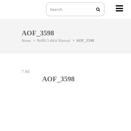
MENU
Skip
to
AOF_3598
content
Home
ร่มพับ 5 ตอน Manual
AOF_3598
7
Jul
AOF_3598