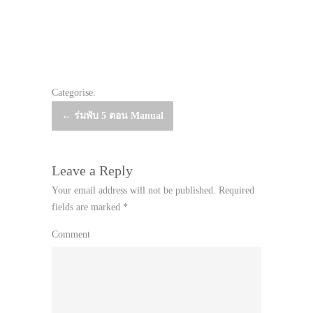
Categorise:
Post
←
ร่มพับ 5 ตอน Manual
navigation
Leave a Reply
Your email address will not be published.
Required
fields are marked
*
Comment