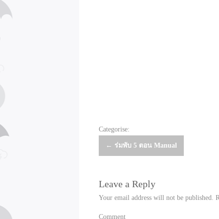
Categorise:
Post
←
ร่มพับ 5 ตอน Manual
navigation
Leave a Reply
Your email address will not be published.
R
Comment