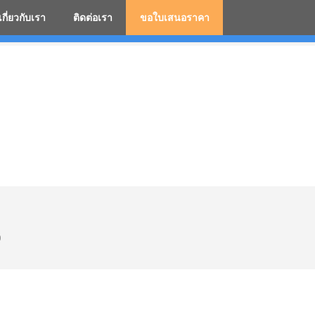
เกี่ยวกับเรา
ติดต่อเรา
ขอใบเสนอราคา
มสกรีนโลโก้ ร่มพรีเมี่ยม ร่มตอนเดียว ร่มกอล์ฟ ร่มกลับด้า
0