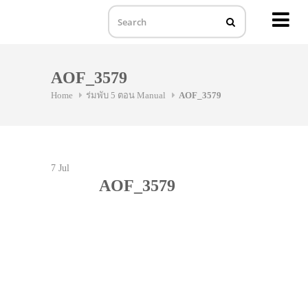
MENU
Skip
to
AOF_3579
content
Home
ร่มพับ 5 ตอน Manual
AOF_3579
7
Jul
AOF_3579