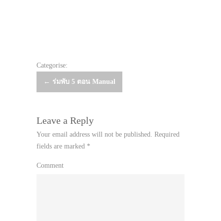
Categorise:
Post
←
ร่มพับ 5 ตอน Manual
navigation
Leave a Reply
Your email address will not be published.
Required
fields are marked
*
Comment