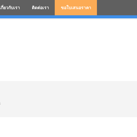
เกี่ยวกับเรา
ติดต่อเรา
ขอใบเสนอราคา
มสกรีนโลโก้ ร่มพรีเมี่ยม ร่มตอนเดียว ร่มกอล์ฟ ร่มกลับด้า
4