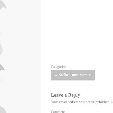
Categorise:
Post
←
ร่มพับ 5 ตอน Manual
navigation
Leave a Reply
Your email address will not be published.
R
Comment