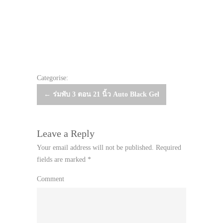
Categorise:
Post
←
ร่มพับ 3 ตอน 21 นิ้ว Auto Black Gel
navigation
Leave a Reply
Your email address will not be published.
Required
fields are marked
*
Comment