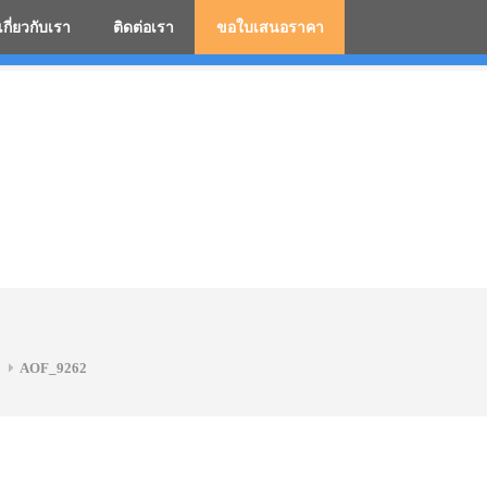
เกี่ยวกับเรา
ติดต่อเรา
ขอใบเสนอราคา
มสกรีนโลโก้ ร่มพรีเมี่ยม ร่มตอนเดียว ร่มกอล์ฟ ร่มกลับด้า
AOF_9262