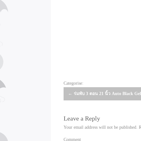
Categorise:
Post
←
ร่มพับ 3 ตอน 21 นิ้ว Auto Black Gel
navigation
Leave a Reply
Your email address will not be published.
R
Comment