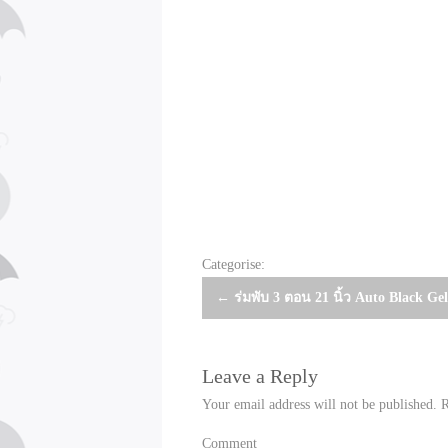
Categorise:
Post
←
ร่มพับ 3 ตอน 21 นิ้ว Auto Black Gel
navigation
Leave a Reply
Your email address will not be published.
R
Comment