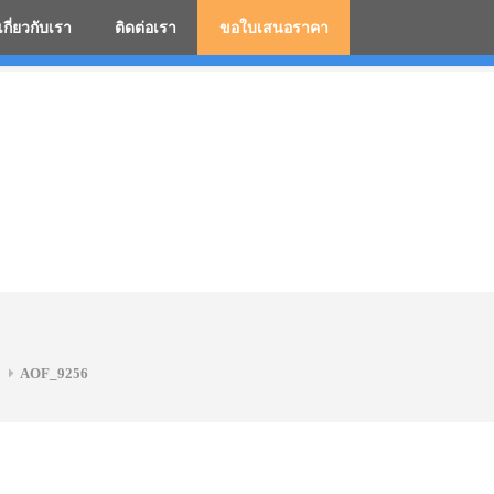
เกี่ยวกับเรา
ติดต่อเรา
ขอใบเสนอราคา
มสกรีนโลโก้ ร่มพรีเมี่ยม ร่มตอนเดียว ร่มกอล์ฟ ร่มกลับด้า
AOF_9256