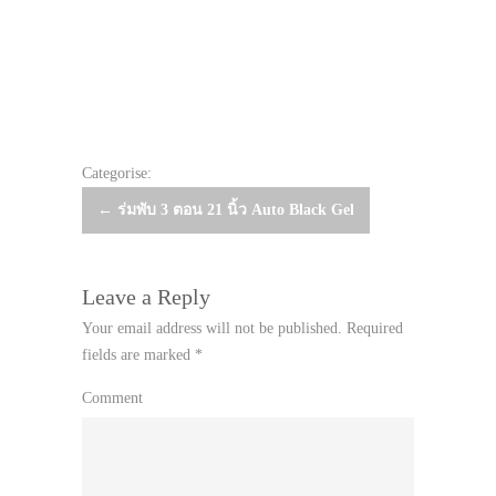
Categorise:
Post
←
ร่มพับ 3 ตอน 21 นิ้ว Auto Black Gel
navigation
Leave a Reply
Your email address will not be published.
Required
fields are marked
*
Comment