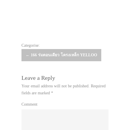
Categorise:
Post
←
166 ร่มตอนเดียว โครงเหล็ก YELLOO
navigation
Leave a Reply
Your email address will not be published.
Required
fields are marked
*
Comment