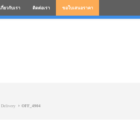
เกี่ยวกับเรา
ติดต่อเรา
ขอใบเสนอราคา
มสกรีนโลโก้ ร่มพรีเมี่ยม ร่มตอนเดียว ร่มกอล์ฟ ร่มกลับด้า
 Delivery
OFF_4904