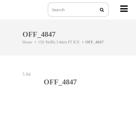
MENU
Skip
to
OFF_4847
content
Home
156 ร่มพับ 3 ตอน PT ICE
OFF_4847
5
Jul
OFF_4847