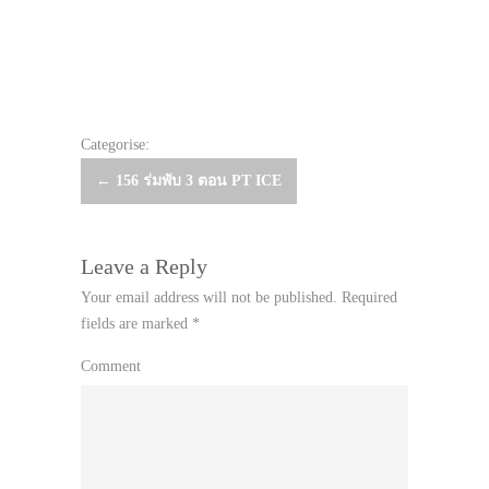
Categorise:
Post
←
156 ร่มพับ 3 ตอน PT ICE
navigation
Leave a Reply
Your email address will not be published.
Required
fields are marked
*
Comment