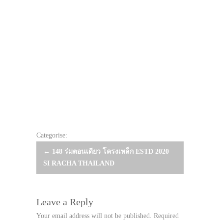
Categorise:
Post
←
148 ร่มตอนเดียว โครงเหล็ก ESTD 2020
SI RACHA THAILAND
navigation
Leave a Reply
Your email address will not be published.
Required