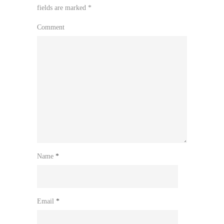
fields are marked
*
Comment
Name
*
Email
*