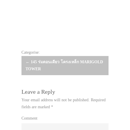
Categorise:
Post
←
145 ร่มตอนเดียว โครงเหล็ก MARIGOLD
TOWER
navigation
Leave a Reply
Your email address will not be published.
Required
fields are marked
*
Comment