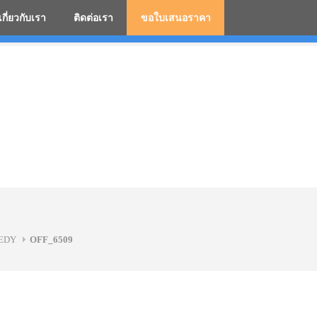
เกี่ยวกับเรา
ติดต่อเรา
ขอใบเสนอราคา
มสกรีนโลโก้ ร่มพรีเมี่ยม ร่มตอนเดียว ร่มกอล์ฟ ร่มกลับด้า
EEDY
OFF_6509