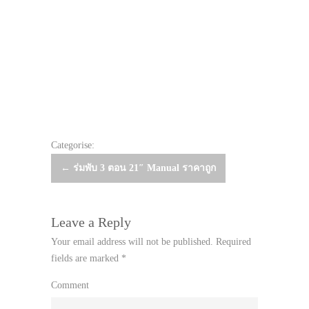
Categorise:
Post
←
ร่มพับ 3 ตอน 21″ Manual ราคาถูก
navigation
Leave a Reply
Your email address will not be published.
Required
fields are marked
*
Comment