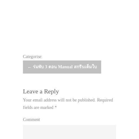
Categorise:
Post
←
ร่มพับ 3 ตอน Manual สกรีนเต็มใบ
navigation
Leave a Reply
Your email address will not be published.
Required
fields are marked
*
Comment