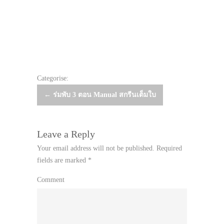
Categorise:
Post
←
ร่มพับ 3 ตอน Manual สกรีนเต็มใบ
navigation
Leave a Reply
Your email address will not be published.
Required
fields are marked
*
Comment