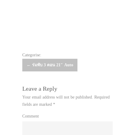
Categorise:
Post
←
ร่มพับ 3 ตอน 21″ Auto
navigation
Leave a Reply
Your email address will not be published.
Required
fields are marked
*
Comment