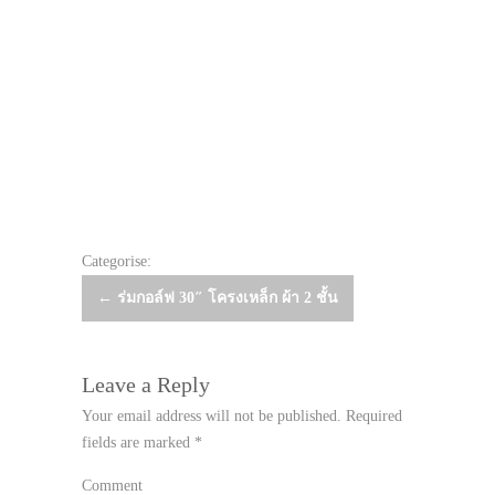
Categorise:
Post
←
ร่มกอล์ฟ 30″ โครงเหล็ก ผ้า 2 ชั้น
navigation
Leave a Reply
Your email address will not be published.
Required
fields are marked
*
Comment