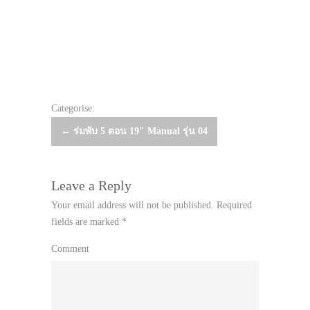
Categorise:
Post
←
ร่มพับ 5 ตอน 19″ Manual รุ่น 04
navigation
Leave a Reply
Your email address will not be published.
Required
fields are marked
*
Comment