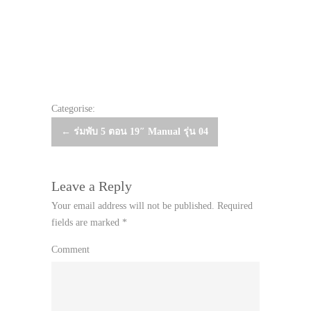
Categorise:
Post
←
ร่มพับ 5 ตอน 19″ Manual รุ่น 04
navigation
Leave a Reply
Your email address will not be published.
Required
fields are marked
*
Comment